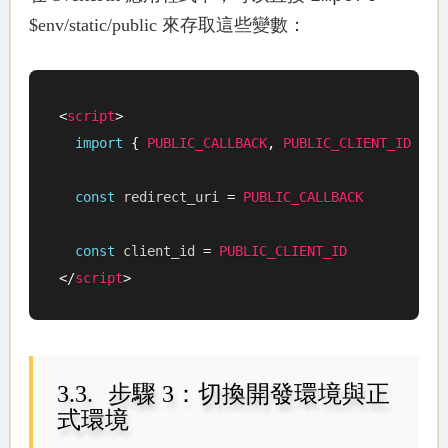
$env/static/public 來存取這些變數：
<
script
>
import
{
PUBLIC_CALLBACK
,
PUBLIC_CLIENT_ID
}
f
const
 redirect_uri 
=
PUBLIC_CALLBACK
const
 client_id 
=
PUBLIC_CLIENT_ID
</
script
>
步驟 3：切換開發環境與正
式環境