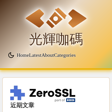
光輝咖碼
Home
Latest
About
Categories
Top level navigation menu
近期文章