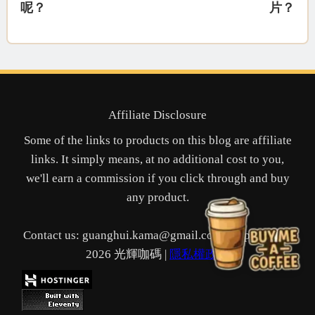
呢？
片？
Affiliate Disclosure
Some of the links to products on this blog are affiliate
links. It simply means, at no additional cost to you,
we'll earn a commission if you click through and buy
any product.
Contact us: guanghui.kama@gmail.com | Copyright ©
2026 光輝咖碼 |
隱私權政策