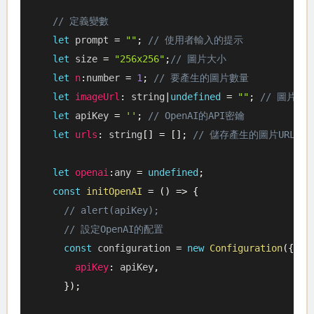
// 定義變數
let
 prompt 
=
""
;
// 使用者輸入的提示
let
 size 
=
"256x256"
;
// 圖片大小
let
n
:
number 
=
1
;
// 要產生的圖片數量
let
imageUrl
:
 string
|
undefined
=
""
;
// 圖片的
let
 apiKey 
=
''
;
// OpenAI的API密鑰
let
urls
:
 string
[
]
=
[
]
;
// 儲存產生的圖片URLs
let
openai
:
any 
=
undefined
;
const
initOpenAI
=
(
)
=>
{
// alert(apiKey);
// 設定OpenAI的配置
const
 configuration 
=
new
Configuration
(
{
apiKey
:
 apiKey
,
}
)
;