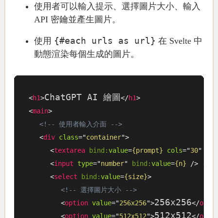
使用者可以輸入提示、選擇圖片大小、輸入
API 密鑰並產生圖片。
{#each urls as url}
使用
在 Svelte 中
動態渲染每個生成的圖片。
ChatGPT AI 繪圖
<
h1
>
</
h1
>
<
main
>
<!-- 使用者輸入介面 -->
<
div
class
=
"
container
"
>
<
textarea
bind:
value
=
{prompt}
cols
=
"
30
"
row
<
input
type
=
"
number
"
bind:
value
=
{n}
/>
<!
<
select
bind:
value
=
{size}
>
<!-- 選擇圖片大小 -->
256x256
<
option
value
=
"
256x256
"
>
</
opti
512x512
<
option
value
=
"
512x512
"
>
</
opti