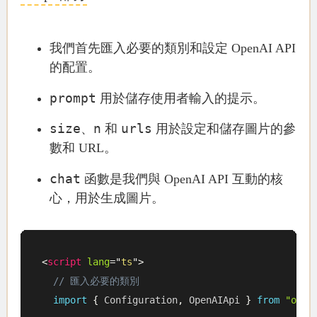
我們首先匯入必要的類別和設定 OpenAI API
的配置。
prompt
用於儲存使用者輸入的提示。
size
n
urls
、
和
用於設定和儲存圖片的參
數和 URL。
chat
函數是我們與 OpenAI API 互動的核
心，用於生成圖片。
<
script
lang
=
"
ts
"
>
// 匯入必要的類別
import
{
 Configuration
,
 OpenAIApi 
}
from
"open