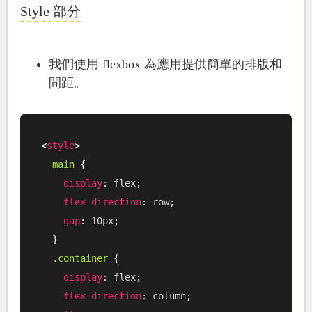
Style 部分
我們使用 flexbox 為應用提供簡單的排版和
間距。
<
style
>
main
{
display
:
 flex
;
flex-direction
:
 row
;
gap
:
 10px
;
}
.container
{
display
:
 flex
;
flex-direction
:
 column
;