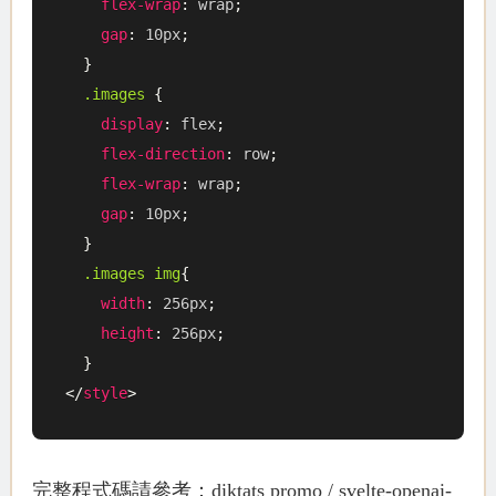
flex-wrap
:
 wrap
;
gap
:
 10px
;
}
.images
{
display
:
 flex
;
flex-direction
:
 row
;
flex-wrap
:
 wrap
;
gap
:
 10px
;
}
.images img
{
width
:
 256px
;
height
:
 256px
;
}
</
style
>
完整程式碼請參考：
diktats promo / svelte-openai-