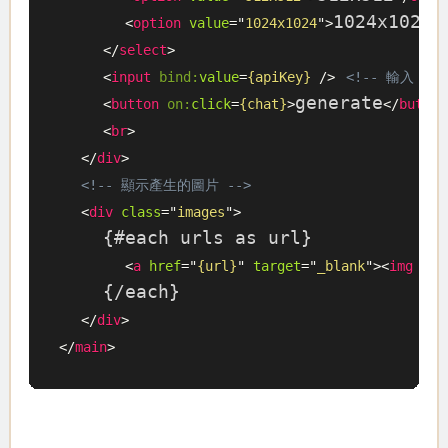
1024x1024
<
option
value
=
"
1024x1024
"
>
<
</
select
>
<
input
bind:
value
=
{apiKey}
/>
<!-- 輸入 AP
generate
<
button
on:
click
=
{chat}
>
</
button
<
br
>
</
div
>
<!-- 顯示產生的圖片 -->
<
div
class
=
"
images
"
>
    {#each urls as url}

<
a
href
=
"
{url}
"
target
=
"
_blank
"
>
<
img
src
    {/each}

</
div
>
</
main
>