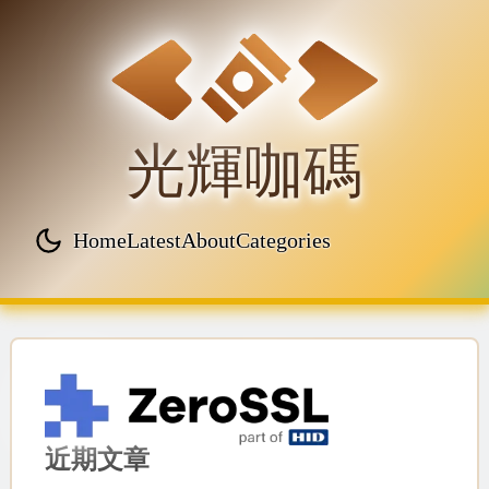
光輝咖碼
Home
Latest
About
Categories
Top level navigation menu
近期文章