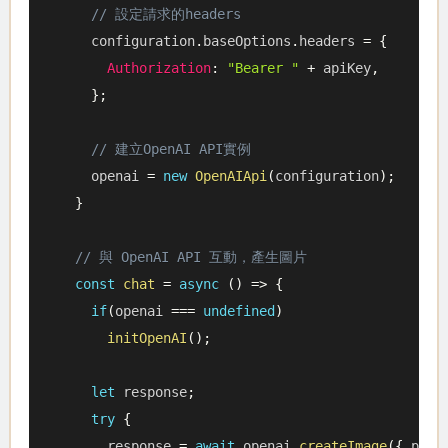
// 設定請求的headers
    configuration
.
baseOptions
.
headers 
=
{
Authorization
:
"Bearer "
+
 apiKey
,
}
;
// 建立OpenAI API實例
    openai 
=
new
OpenAIApi
(
configuration
)
;
}
// 與 OpenAI API 互動，產生圖片
const
chat
=
async
(
)
=>
{
if
(
openai 
===
undefined
)
initOpenAI
(
)
;
let
 response
;
try
{
      response 
=
await
 openai
.
createImage
(
{
 prom