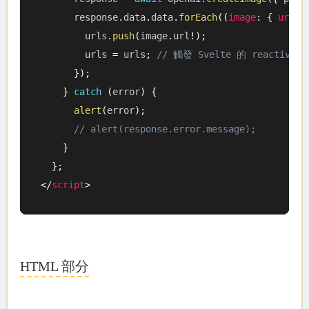
      response
.
data
.
data
.
forEach
(
(
image
:
{
url
:
 
        urls
.
push
(
image
.
url
!
)
;
        urls 
=
 urls
;
// 觸發 Svelte 的 reactivity
}
)
;
}
catch
(
error
)
{
alert
(
error
)
;
// alert(response.error.message);      
}
}
;
</
script
>
HTML 部分