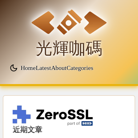
光輝咖碼
Home
Latest
About
Categories
Top level navigation menu
近期文章