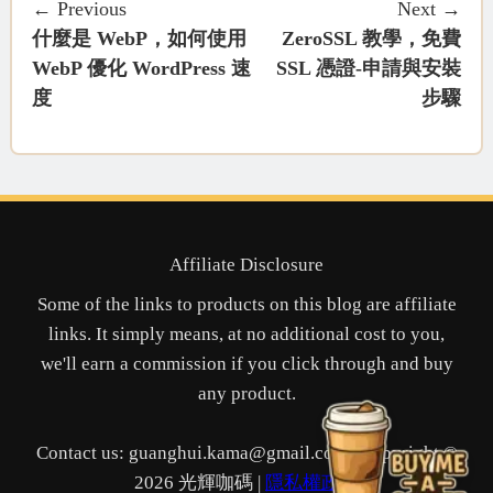
← Previous
Next →
什麼是 WebP，如何使用
ZeroSSL 教學，免費
WebP 優化 WordPress 速
SSL 憑證-申請與安裝
度
步驟
Affiliate Disclosure
Some of the links to products on this blog are affiliate
links. It simply means, at no additional cost to you,
we'll earn a commission if you click through and buy
any product.
Contact us: guanghui.kama@gmail.com | Copyright ©
2026 光輝咖碼 |
隱私權政策