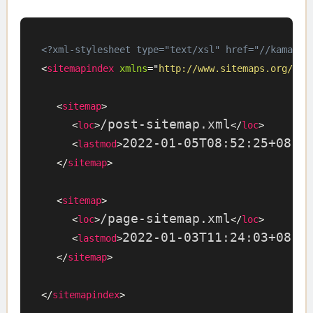
<?xml-stylesheet type="text/xsl" href="//kamadia
<
sitemapindex
xmlns
=
"
http://www.sitemaps.org/sch
<
sitemap
>
/post-sitemap.xml
<
loc
>
</
loc
>
2022-01-05T08:52:25+08:0
<
lastmod
>
</
sitemap
>
<
sitemap
>
/page-sitemap.xml
<
loc
>
</
loc
>
2022-01-03T11:24:03+08:0
<
lastmod
>
</
sitemap
>
</
sitemapindex
>